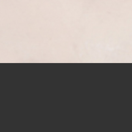
SANIERUNG UND UMBAU
Um Ihr Haus für die Zukunft zu rüsten, unterstützen wir
Renovierung alter Gebäude. Durch eine moderne Umges
und Anbauten und Sanierungen, kann das Gebäude auf
Stand gebracht werden. Des Weiteren gewinnt Ihr Objek