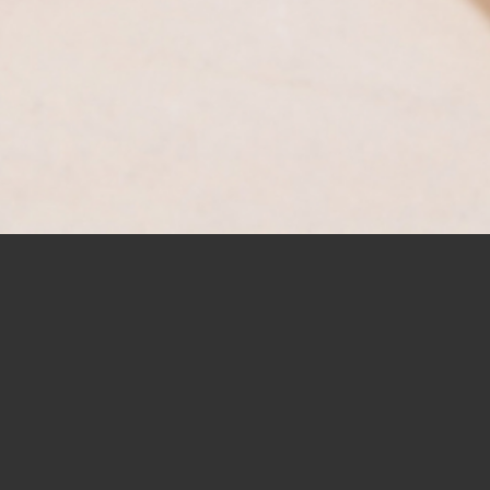
 Sie auch bei der
taltung, sowie durch Neu-
 den neusten technischen
t an Wert und erstrahlt