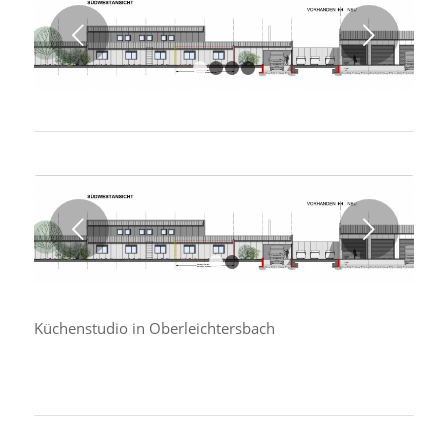
Weiter
1
2
3
4
Weiter
1
2
Küchenstudio in Oberleichtersbach